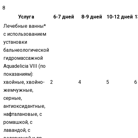
8
Услуга
6-7 дней
8-9 дней
10-12 дней
1
Лечебные ванны
*
с использованием
установки
бальнеологической
гидромассажной
Aquadelicia VIII (по
показаниям):
хвойные, хвойно-
2
4
5
6
жемчужные,
серные,
антиоксидантные,
нафталановые, с
ромашкой, с
лавандой, с