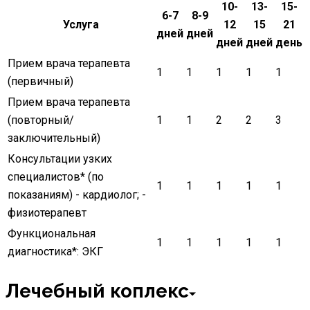
10-
13-
15-
6-7
8-9
Услуга
12
15
21
дней
дней
дней
дней
день
Прием врача терапевта
1
1
1
1
1
(первичный)
Прием врача терапевта
(повторный/
1
1
2
2
3
заключительный)
Консультации узких
специалистов
*
(по
1
1
1
1
1
показаниям) - кардиолог; -
физиотерапевт
Функциональная
1
1
1
1
1
диагностика
*
: ЭКГ
Лечебный коплекс