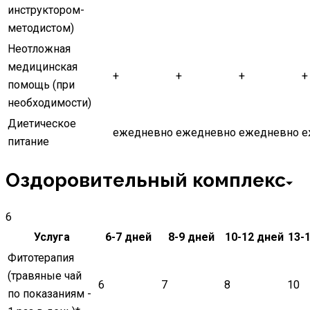
инструктором-
методистом)
Неотложная
медицинская
+
+
+
+
помощь (при
необходимости)
Диетическое
ежедневно
ежедневно
ежедневно
е
питание
Оздоровительный комплекс
6
Услуга
6-7 дней
8-9 дней
10-12 дней
13-
Фитотерапия
(травяные чай
6
7
8
10
по показаниям -