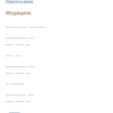
Новости и акции
Медицина
Формула здоровья
Количество дней
от 3 до 21 дня
Кардио
Количество дней
от 6 до 21 дня
Суставы
Количество дней
от 6 до 21 дня
Детокс