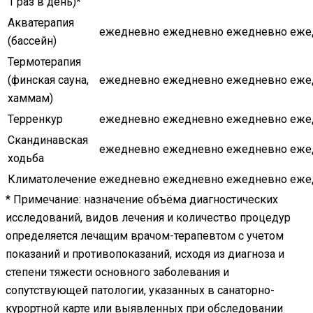
1 раз в день)
*
Акватерапия
ежедневно
ежедневно
ежедневно
еже
(бассейн)
Термотерапия
(финская сауна,
ежедневно
ежедневно
ежедневно
еже
хаммам)
Терренкур
ежедневно
ежедневно
ежедневно
еже
Скандинавская
ежедневно
ежедневно
ежедневно
еже
ходьба
Климатолечение
ежедневно
ежедневно
ежедневно
еже
*
Примечание: назначение объёма диагностических
исследований, видов лечения и количество процедур
определяется лечащим врачом-терапевтом с учетом
показаний и противопоказаний, исходя из диагноза и
степени тяжести основного заболевания и
сопутствующей патологии, указанных в санаторно-
курортной карте или выявленных при обследовании