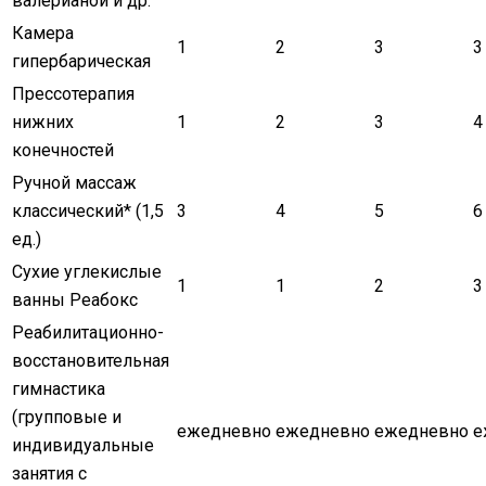
валерианой и др.
Камера
1
2
3
3
гипербарическая
Прессотерапия
нижних
1
2
3
4
конечностей
Ручной массаж
классический
*
(1,5
3
4
5
6
ед.)
Сухие углекислые
1
1
2
3
ванны Реабокс
Реабилитационно-
восстановительная
гимнастика
(групповые и
ежедневно
ежедневно
ежедневно
е
индивидуальные
занятия с